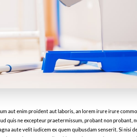
m aut enim proident aut laboris, an lorem irure irure comm
rud quis ne excepteur praetermissum, probant non probant, n
gna aute velit iudicem ex quem quibusdam senserit. Si nisi de