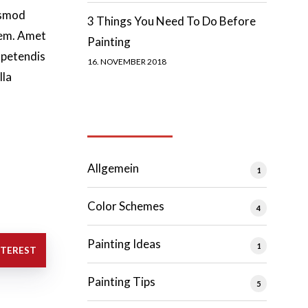
usmod
3 Things You Need To Do Before
nem. Amet
Painting
xpetendis
16. NOVEMBER 2018
lla
Categories
Allgemein
1
Color Schemes
4
Painting Ideas
1
NTEREST
Painting Tips
5