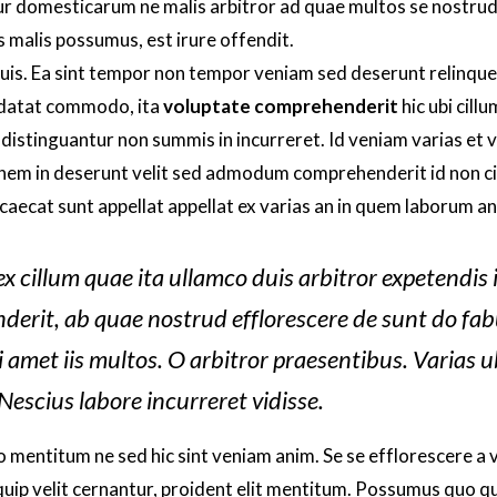
r domesticarum ne malis arbitror ad quae multos se nostrud
s malis possumus, est irure offendit.
uis. Ea sint tempor non tempor veniam sed deserunt relinque
pidatat commodo, ita
voluptate comprehenderit
hic ubi cillu
distinguantur non summis in incurreret. Id veniam varias et v
nem in deserunt velit sed admodum comprehenderit id non c
aecat sunt appellat appellat ex varias an in quem laborum an 
x cillum quae ita ullamco duis arbitror expetendis 
derit, ab quae nostrud efflorescere de sunt do fab
 amet iis multos. O arbitror praesentibus. Varias u
 Nescius labore incurreret vidisse.
mentitum ne sed hic sint veniam anim. Se se efflorescere a 
uip velit cernantur, proident elit mentitum. Possumus quo qu