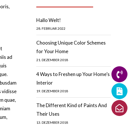
Neueste Beiträge
oris,
Hallo Welt!
28. FEBRUAR 2022
Choosing Unique Color Schemes
et
for Your Home
iis ad
21. DEZEMBER 2018
quis
que.
4 Ways to Freshen up Your Home’s
uibusdam
Interior
s vidisse
19. DEZEMBER 2018
en quae,
The Different Kind of Paints And
eniam
Their Uses
num,
13. DEZEMBER 2018