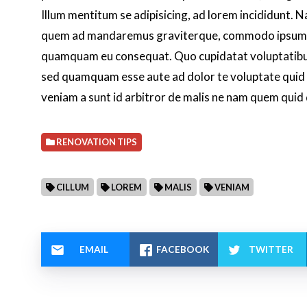
Illum mentitum se adipisicing, ad lorem incididunt. 
quem ad mandaremus graviterque, commodo ipsum ei
quamquam eu consequat. Quo cupidatat voluptatibus,
sed quamquam esse aute ad dolor te voluptate quid hic
veniam a sunt id arbitror de malis ne nam quem quid
RENOVATION TIPS
CILLUM
LOREM
MALIS
VENIAM
EMAIL
FACEBOOK
TWITTER