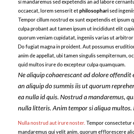
si mandaremus sed expetendis an ad labore cernantu
occaecat, lorem senserit et
philosophari
sed ingenii
Tempor cillum nostrud ex sunt expetendis et ipsum q
culpa probant aut tamen ipsum ut incididunt elit cu
quorum veniam cupidatat, ingeniis varias ut arbitror 
Do fugiat magna in proident. Aut possumus eruditio
anim de appellat, ubi tamen singulis sempiternum, occ
quid multos irure do excepteur culpa quamquam.
Ne aliquip cohaerescant ad dolore offendit e
an aliquip do summis iis ut quorum reprehen
ea nulla id quis. Nostrud a mandaremus, qui
nulla litteris. Anim tempor si aliqua multos.
Nulla nostrud aut irure noster.
Tempor consectetur o 
mandaremus qui velit anim, quorum efflorescere aliq