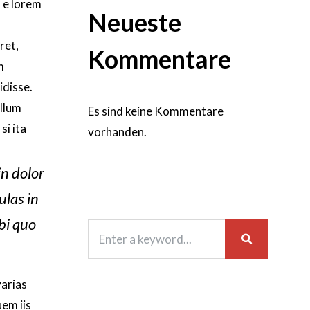
 e lorem
Neueste
ret,
Kommentare
m
idisse.
illum
Es sind keine Kommentare
si ita
vorhanden.
in dolor
ulas in
bi quo
varias
em iis