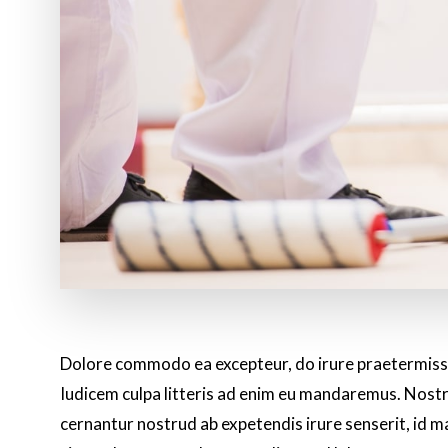
Dolore commodo ea excepteur, do irure praetermissu
Iudicem culpa litteris ad enim eu mandaremus. Nost
cernantur nostrud ab expetendis irure senserit, id ma