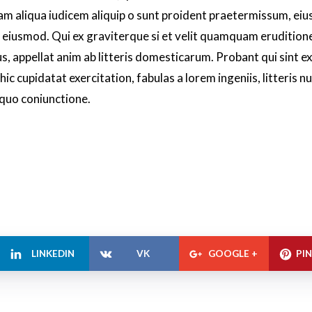
Nam aliqua iudicem aliquip o sunt proident praetermissum, ei
usmod. Qui ex graviterque si et velit quamquam eruditio
 appellat anim ab litteris domesticarum. Probant qui sint e
 cupidatat exercitation, fabulas a lorem ingeniis, litteris nu
 quo coniunctione.
LINKEDIN
VK
GOOGLE +
PI