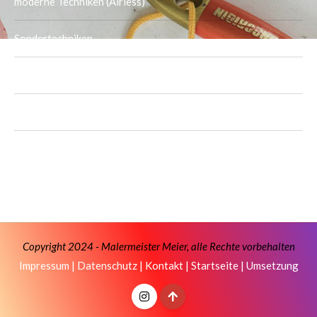
moderne Techniken (Airless)
Sondertechniken
Tapezierarbeiten
Trockenbau
Bodenbeläge
Copyright 2024 - Malermeister Meier, alle Rechte vorbehalten
Impressum
|
Datenschutz
|
Kontakt
|
Startseite
|
Umsetzung