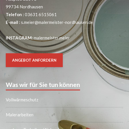
99734 Nordhausen
Telefon :
03631 6515061
E-mail :
s.meier@malermeister-nordhausen.de
INSTAGRAM:
malermeister.meier
ANGEBOT ANFORDERN
Was wir für Sie tun können
Vollwärmeschutz
Malerarbeiten