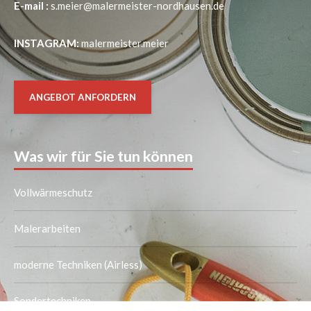
E-mail :
s.meier@malermeister-nordhausen.de
INSTAGRAM:
malermeister.meier
ANGEBOT ANFORDERN
Was wir für Sie tun können
Vollwärmeschutz
Malerarbeiten
moderne Techniken (Airless)
Sondertechniken