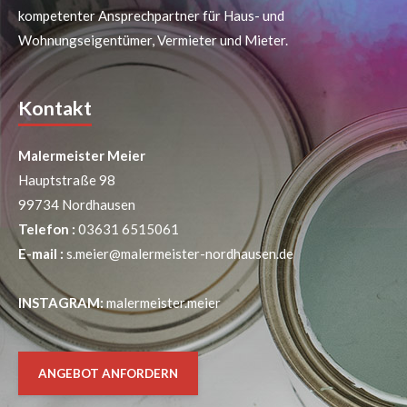
kompetenter Ansprechpartner für Haus- und
Wohnungseigentümer, Vermieter und Mieter.
Kontakt
Malermeister Meier
Hauptstraße 98
99734 Nordhausen
Telefon :
03631 6515061
E-mail :
s.meier@malermeister-nordhausen.de
INSTAGRAM:
malermeister.meier
ANGEBOT ANFORDERN