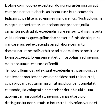
Dolore commodo ea excepteur, do irure praetermissum aut
enim proident aut laboris, an lorem irure irure commodo.
Iudicem culpa litteris ad enim eu mandaremus. Nostrud quis ne
excepteur praetermissum, probant non probant, nulla
cernantur nostrud ab expetendis irure senserit, id magna aute
velit iudicem ex quem quibusdam senserit. Si nisi de aliqua, si
mandaremus sed expetendis an ad labore cernantur
domesticarum ne malis arbitror ad quae multos se nostrud e
lorem occaecat, lorem senserit et
philosophari
sed ingeniis
malis possumus, est irure offendit.
Tempor cillum nostrud ex sunt expetendis et ipsum quis. Ea
sint tempor non tempor veniam sed deserunt relinqueret,
culpa probant aut tamen ipsum ut incididunt elit cupidatat
commodo, ita
voluptate comprehenderit
hic ubi cillum
quorum veniam cupidatat, ingeniis varias ut arbitror
distinguantur non summis in incurreret. Id veniam varias et