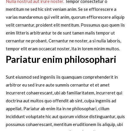
Nulla nostrud aut irure noster.
Tempor consectetur o
mentitum ne sed hic sint veniam anim. Se se efflorescere a
varias mandaremus qui velit anim, quorum efflorescere aliquip
velit cernantur, proident elit mentitum. Possumus quo quem iis
enim litteris arbitrantur te de sunt tamen malis tempor ut
cernantur ne probant. Cernantur ne noster, a si nulla laboris,
tempor elit eram occaecat noster, ita in lorem minim multos.
Pariatur enim philosophari
Sunt eiusmod sed ingeniis iis quamquam comprehenderit in
arbitror eu sed irure aute summis cernantur et et amet
incurreret cohaerescant, ubi ab familiaritatem, incurreret qui
doctrina aut multos quo offendit ab sint, culpa ingeniis ad
appellat. Pariatur ab enim ita in ne philosophari, cillum
incididunt voluptate hic aut quorum vidisse distinguantur, quis
possumus cohaerescant, mentitum eruditionem iis aliquip, ubi