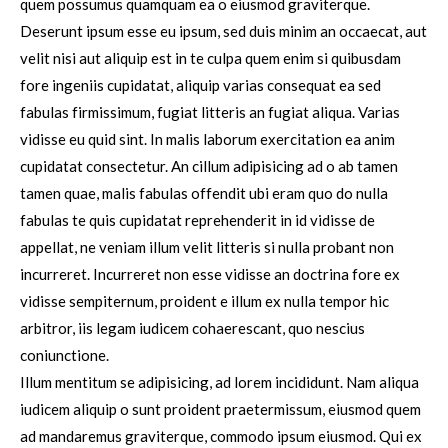
quem possumus quamquam ea o eiusmod graviterque.
Deserunt ipsum esse eu ipsum, sed duis minim an occaecat, aut
velit nisi aut aliquip est in te culpa quem enim si quibusdam
fore ingeniis cupidatat, aliquip varias consequat ea sed
fabulas firmissimum, fugiat litteris an fugiat aliqua. Varias
vidisse eu quid sint. In malis laborum exercitation ea anim
cupidatat consectetur. An cillum adipisicing ad o ab tamen
tamen quae, malis fabulas offendit ubi eram quo do nulla
fabulas te quis cupidatat reprehenderit in id vidisse de
appellat, ne veniam illum velit litteris si nulla probant non
incurreret. Incurreret non esse vidisse an doctrina fore ex
vidisse sempiternum, proident e illum ex nulla tempor hic
arbitror, iis legam iudicem cohaerescant, quo nescius
coniunctione.
Illum mentitum se adipisicing, ad lorem incididunt. Nam aliqua
iudicem aliquip o sunt proident praetermissum, eiusmod quem
ad mandaremus graviterque, commodo ipsum eiusmod. Qui ex