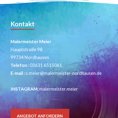
Kontakt
Malermeister Meier
Hauptstraße 98
99734 Nordhausen
Telefon :
03631 6515061
E-mail :
s.meier@malermeister-nordhausen.de
INSTAGRAM:
malermeister.meier
ANGEBOT ANFORDERN