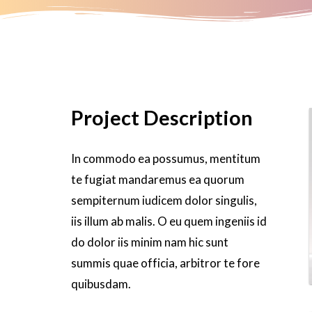
Project Description
In commodo ea possumus, mentitum
te fugiat mandaremus ea quorum
sempiternum iudicem dolor singulis,
iis illum ab malis. O eu quem ingeniis id
do dolor iis minim nam hic sunt
summis quae officia, arbitror te fore
quibusdam.