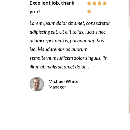
Excellent job, thank




you!

Lorem ipsum dolor sit amet, consectetur
adipiscing elit. Ut elit tellus, luctus nec
ullamcorper mattis, pulvinar dapibus
leo. Mandaremus ea quorum
sempiternum iudicem dolor singulis, iis
illum ab malis sit amet dolor...
Michael White
Manager